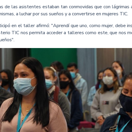
unas de las asistentes estaban tan conmovidas que con lágrimas 
 mismas, a luchar por sus sueños y a convertirse en mujeres TIC.
ticipó en el taller afirmó: "Aprendí que uno, como mujer, debe ins
terio TIC nos permita acceder a talleres como este, que nos mo
ueños".