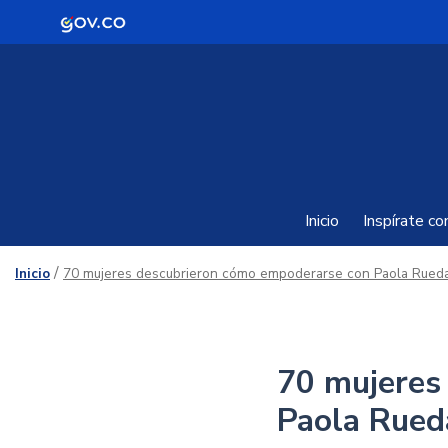
Logo Gobierno de Colombia
Inicio
Inspírate c
/
Inicio
70 mujeres descubrieron cómo empoderarse con Paola Rueda 
70 mujeres
Paola Rued