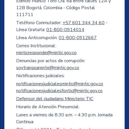
Edificio Murillo Toro Cra. 8a entre calles 12A y
12B Bogotá, Colombia - Código Postal
111711
Teléfono Conmutador:
+57 601 344 34 60
-
Línea Gratuita:
01-800-0914014
Línea Anticorrupción:
01-800-0912667
Correo Institucional:
minticresponde@mintic.gov.co
Denuncias por actos de corrupción:
soytransparente@mintic.gov.co
Notificaciones judiciales:
notificacionesjudicialesmintic@mintic.gov.co
notificacionesjudicialesfontic@mintic.gov.co
Defensor del ciudadano Ministerio TIC
Horario de Atención Presencial:
Lunes a viernes de 8:30 a.m. – 4:30 p.m. Jornada
Continua